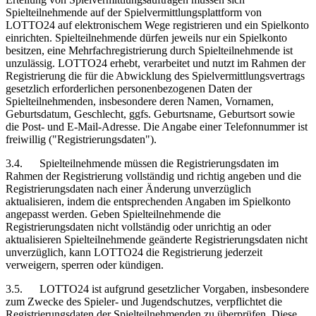
Spielteilnehmende auf der Spielvermittlungsplattform von
LOTTO24 auf elektronischem Wege registrieren und ein Spielkonto
einrichten. Spielteilnehmende dürfen jeweils nur ein Spielkonto
besitzen, eine Mehrfachregistrierung durch Spielteilnehmende ist
unzulässig. LOTTO24 erhebt, verarbeitet und nutzt im Rahmen der
Registrierung die für die Abwicklung des Spielvermittlungsvertrags
gesetzlich erforderlichen personenbezogenen Daten der
Spielteilnehmenden, insbesondere deren Namen, Vornamen,
Geburtsdatum, Geschlecht, ggfs. Geburtsname, Geburtsort sowie
die Post- und E-Mail-Adresse. Die Angabe einer Telefonnummer ist
freiwillig ("Registrierungsdaten").
3.4.
Spielteilnehmende müssen die Registrierungsdaten im
Rahmen der Registrierung vollständig und richtig angeben und die
Registrierungsdaten nach einer Änderung unverzüglich
aktualisieren, indem die entsprechenden Angaben im Spielkonto
angepasst werden. Geben Spielteilnehmende die
Registrierungsdaten nicht vollständig oder unrichtig an oder
aktualisieren Spielteilnehmende geänderte Registrierungsdaten nicht
unverzüglich, kann LOTTO24 die Registrierung jederzeit
verweigern, sperren oder kündigen.
3.5.
LOTTO24 ist aufgrund gesetzlicher Vorgaben, insbesondere
zum Zwecke des Spieler- und Jugendschutzes, verpflichtet die
Registrierungsdaten der Spielteilnehmenden zu überprüfen. Diese