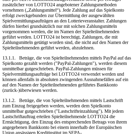
zusätzlicher von LOTTO24 angebotener Zahlungsmethoden
vornehmen („Zahlungsmittel“). Jede Zahlung auf das Spielkonto
erfolgt zweckgebunden zur Übermittlung der ausgewählten
Spielvermittlungsaufträgen an den Lotterieveranstalter. Zahlungen
dürfen hierbei grundsätzlich nur mit solchen Zahlungsmitteln
vorgenommen werden, die im Namen der Spielteilnehmenden
geführt werden. LOTTO24 ist berechtigt, Zahlungen, die mit
Zahlungsmitteln getätigt worden sind, die nicht auf den Namen der
Spielteilnehmenden geführt werden, abzulehnen.
13.1.1.
Beträge, die von Spielteilnehmenden mittels PayPal auf das
Spielkonto gezahlt werden ("PayPal-Zahlungen"), werden diesem
unmittelbar gutgeschrieben. PayPal-Zahlungen müssen für
Spielvermittlungsaufträge bei LOTTO24 verwendet werden und
können allenfalls in absoluten zwingenden Ausnahmefällen auf ein
auf den Namen der Spielteilnehmenden geführtes Bankkonto
(zurück-)überwiesen werden.
13.1.2. Beträge, die von Spielteilnehmenden mittels Lastschrift
zum Einzug freigegeben werden, werden dem Spielkonto
unmittelbar gutgeschrieben ("Lastschrifteinzahlung"). Mit jedem
Lastschriftauftrag erteilen Spielteilnehmende LOTTO24 die
Ermächtigung, den Einzug des entsprechenden Betrags von ihrem
angegebenen Bankkonto bei einem innerhalb der Europäischen
Union ansässigen Kreditinstitut im SEPA-