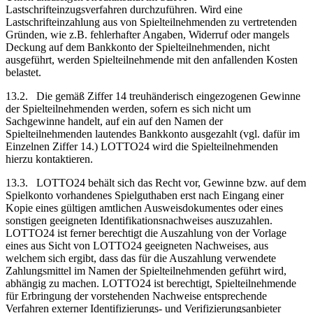
Lastschrifteinzugsverfahren durchzuführen. Wird eine
Lastschrifteinzahlung aus von Spielteilnehmenden zu vertretenden
Gründen, wie z.B. fehlerhafter Angaben, Widerruf oder mangels
Deckung auf dem Bankkonto der Spielteilnehmenden, nicht
ausgeführt, werden Spielteilnehmende mit den anfallenden Kosten
belastet.
13.2.
Die gemäß Ziffer 14 treuhänderisch eingezogenen Gewinne
der Spielteilnehmenden werden, sofern es sich nicht um
Sachgewinne handelt, auf ein auf den Namen der
Spielteilnehmenden lautendes Bankkonto ausgezahlt (vgl. dafür im
Einzelnen Ziffer 14.) LOTTO24 wird die Spielteilnehmenden
hierzu kontaktieren.
13.3.
LOTTO24 behält sich das Recht vor, Gewinne bzw. auf dem
Spielkonto vorhandenes Spielguthaben erst nach Eingang einer
Kopie eines gültigen amtlichen Ausweisdokumentes oder eines
sonstigen geeigneten Identifikationsnachweises auszuzahlen.
LOTTO24 ist ferner berechtigt die Auszahlung von der Vorlage
eines aus Sicht von LOTTO24 geeigneten Nachweises, aus
welchem sich ergibt, dass das für die Auszahlung verwendete
Zahlungsmittel im Namen der Spielteilnehmenden geführt wird,
abhängig zu machen. LOTTO24 ist berechtigt, Spielteilnehmende
für Erbringung der vorstehenden Nachweise entsprechende
Verfahren externer Identifizierungs- und Verifizierungsanbieter