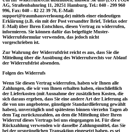
AG, Straßenbahnring 11, 20251 Hamburg, Tel.: 040 - 299 960
996, Fax: 040 – 82 22 39 70, E-Mail:
support@traumhausverlosung.de) mittels einer eindeutigen
Erklärung (z.B. ein mit der Post versandter Brief, Telefax oder
E-Mail) über Ihren Entschluss, diesen Vertrag zu widerrufen,
informieren. Sie können dafür das beigefügte Muster-
Widerrufsformular verwenden, das jedoch nicht
vorgeschrieben ist.
Zur Wahrung der Widerrufsfrist reicht es aus, dass Sie die
Mitteilung über die Ausübung des Widerrufsrechts vor Ablauf
der Widerrufsfrist absenden.
Folgen des Widerrufs
Wenn Sie diesen Vertrag widerrufen, haben wir Ihnen alle
Zahlungen, die wir von Ihnen erhalten haben, einschließlich
der Lieferkosten (mit Ausnahme der zusätzlichen Kosten, die
sich daraus ergeben, dass Sie eine andere Art der Lieferung als
die von uns angebotene, günstigste Standardlieferung gewählt
haben), unverzüglich und spätestens binnen vierzehn Tagen ab
dem Tag zurückzuzahlen, an dem die Mitteilung über Ihren
Widerruf dieses Vertrags bei uns eingegangen ist. Für diese
Rückzahlung verwenden wir dasselbe Zahlungsmittel, das Sie
bei der ursprünglichen Transaktion eingesetzt haben, es sei