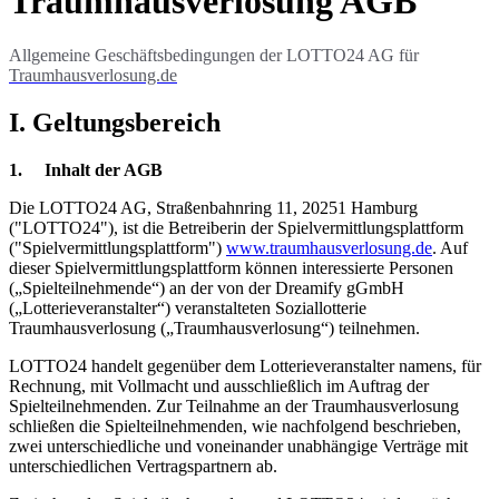
Traumhausverlosung AGB
Allgemeine Geschäftsbedingungen der LOTTO24 AG für
Traumhausverlosung.de
I. Geltungsbereich
1.
Inhalt der AGB
Die LOTTO24 AG, Straßenbahnring 11, 20251 Hamburg
("LOTTO24"), ist die Betreiberin der Spielvermittlungsplattform
("Spielvermittlungsplattform")
www.traumhausverlosung.de
. Auf
dieser Spielvermittlungsplattform können interessierte Personen
(„Spielteilnehmende“) an der von der Dreamify gGmbH
(„Lotterieveranstalter“) veranstalteten Soziallotterie
Traumhausverlosung („Traumhausverlosung“) teilnehmen.
LOTTO24 handelt gegenüber dem Lotterieveranstalter namens, für
Rechnung, mit Vollmacht und ausschließlich im Auftrag der
Spielteilnehmenden. Zur Teilnahme an der Traumhausverlosung
schließen die Spielteilnehmenden, wie nachfolgend beschrieben,
zwei unterschiedliche und voneinander unabhängige Verträge mit
unterschiedlichen Vertragspartnern ab.