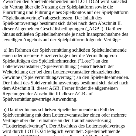
Zwischen den Spielteilnehmenden und LOTTO24 wird zunächst
ein Vertrag über die Nutzung der Spielplattform sowie die
Einrichtung und Führung eines Spielkontos auf der Spielplattform
("Spielkontovertrag") abgeschlossen. Der Inhalt des
Spielkontovertrags bestimmt sich dabei nach dem Abschnitt II.
dieser Allgemeinen Geschäftsbedingungen („AGB“). Darüber
hinaus schließen Spielteilnehmende je nach Inanspruchnahme des
jeweiligen Angebots auf der Spielplattform folgende Verträge:
a) Im Rahmen der Spielvermittlung schließen Spielteilnehmende
einen oder mehrere Einzelverträge über die Vermittlung von
Spielaufträgen des Spielteilnehmenden ("Lose") an den
Lotterieveranstalter ("Spielvermittlung") einschließlich der
Weiterleitung der bei dem Lotterieveranstalter einzuziehenden
Gewinne ("Spielvermittlungsvertrag") an den Spielteilnehmenden.
Der Inhalt des Spielvermittlungsvertrags bestimmt sich dabei nach
dem Abschnitt II. dieser AGB. Ferner findet die allgemeinen
Regelungen der Abschnitte III. dieser AGB auf
Spielvermittlungsverträge Anwendung.
b) Darüber hinaus schließen Spielteilnehmende im Fall der
Spielvermittlung mit dem Lotterieveranstalter einen oder mehrere
Verträge über die Teilnahme an der Traumhausverlosung
("Lotteriespielvertrag"). Der Abschluss des Lotteriespielvertrags
wird durch LOTTO24 lediglich vermittelt. Spielteilnehmende