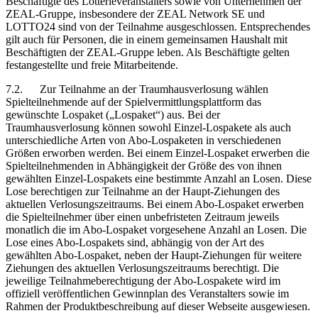
Beschäftigte des Lotterieveranstalters sowie von Unternehmen der
ZEAL-Gruppe, insbesondere der ZEAL Network SE und
LOTTO24 sind von der Teilnahme ausgeschlossen. Entsprechendes
gilt auch für Personen, die in einem gemeinsamen Haushalt mit
Beschäftigten der ZEAL-Gruppe leben. Als Beschäftigte gelten
festangestellte und freie Mitarbeitende.
7.2.
Zur Teilnahme an der Traumhausverlosung wählen
Spielteilnehmende auf der Spielvermittlungsplattform das
gewünschte Lospaket („Lospaket“) aus. Bei der
Traumhausverlosung können sowohl Einzel-Lospakete als auch
unterschiedliche Arten von Abo-Lospaketen in verschiedenen
Größen erworben werden. Bei einem Einzel-Lospaket erwerben die
Spielteilnehmenden in Abhängigkeit der Größe des von ihnen
gewählten Einzel-Lospakets eine bestimmte Anzahl an Losen. Diese
Lose berechtigen zur Teilnahme an der Haupt-Ziehungen des
aktuellen Verlosungszeitraums. Bei einem Abo-Lospaket erwerben
die Spielteilnehmer über einen unbefristeten Zeitraum jeweils
monatlich die im Abo-Lospaket vorgesehene Anzahl an Losen. Die
Lose eines Abo-Lospakets sind, abhängig von der Art des
gewählten Abo-Lospaket, neben der Haupt-Ziehungen für weitere
Ziehungen des aktuellen Verlosungszeitraums berechtigt. Die
jeweilige Teilnahmeberechtigung der Abo-Lospakete wird im
offiziell veröffentlichen Gewinnplan des Veranstalters sowie im
Rahmen der Produktbeschreibung auf dieser Webseite ausgewiesen.