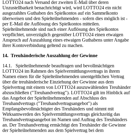
LOTTO24 nach Versand der zweiten E-Mail über deren
Unzustellbarkeit benachrichtigt wird, wird LOTTO24 ein nicht
ausgezahltes Guthaben des Spielkontos auf ein Sammelkonto
überweisen und den Spielteilnehmenden - sofern dies möglich ist -
per E-Mail die Auflösung des Spielkontos mitteilen.
Spielteilnehmende sind nach einer Auflösung des Spielkontos
verpflichtet, unverzüglich gegenüber LOTTO24 einen etwaigen
Anspruch auf Auszahlung eines etwaigen Guthabens unter Angabe
ihrer Kontoverbindung geltend zu machen.
14.
Treuhänderische Auszahlung der Gewinne
14.1.
Spielteilnehmende beauftragen und bevollmächtigen
LOTTO24 im Rahmen des Spielvermittlungsvertrags in ihrem
Namen einen für die Spielteilnehmenden unentgeltlichen Vertrag
über die treuhänderische Einziehung der Gewinne aus dem
Spielvertrag mit einem von LOTTO24 auszuwählenden Treuhänder
abzuschließen ("Treuhandvertrag"). LOTTO24 gilt im Hinblick auf
das Angebot der Spielteilnehmenden auf Abschluss des
Treuhandvertrags ("Treuhandvertragsangebot") als
Empfangsbevollmächtigter des Treuhänders und nimmt mit
Wirksamwerden des Spielvermittlungsvertrags gleichzeitig das
Treuhandvertragsangebot im Namen und Auftrag des Treuhänders
an. Der Treuhandvertrag ermächtigt den Treuhänder die Gewinne
der Spielteilnehmenden aus dem Spielvertrag bei dem