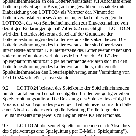
Spielteilnehmenden an den Lotterieveranstalter auf Abschluss eines
Lotteriespielvertrags in Bezug auf die gewählten Lospakete unter
Einbeziehung von LOTTO24 als Vertreter dar. Nimmt der
Lotterieveranstalter dieses Angebot an, erklärt er dies gegenüber
LOTTO24, das von Spielteilnehmenden zur Entgegennahme von
derartigen Erklärungen gemäß Ziffer 6.2 ermächtigt ist. LOTTO24
wird den Lotteriespielvertrag dabei auf der Grundlage der
Lotteriebestimmungen des Lotterieveranstalters abschließen. Die
Lotteriebestimmungen des Lotterieveranstalter sind über dessen
Internetseite abrufbar. Die Internetseite des Lotterieveranstalter sind
zudem im Warenkorb verlinkt sowie im Bereich „AGB“ der
Spieleplattform abrufbar. Spielteilnehmende erklären sich mit den
Lotteriebestimmungen des Lotterieveranstalters, mit dem die
Spielteilnehmenden den Lotteriespielvertrag unter Vermittlung von
LOTTO24 schließen, einverstanden.
9.2.
LOTTO24 belastet das Spielkonto der Spielteilnehmenden
mit den anfallenden Teilnahmeentgelten für den endgültig erteilten
Spielvermittlungsauftrag. Die Belastung des Spielkontos erfolgt im
Voraus und zu Beginn des jeweiligen Teilnahmezeitraums. Im Falle
eines Abo-Lospaketes erfolgt die Belastung für die folgenden
Teilnahmezeiträume jeweils zu Beginn eines Kalendermonats.
9.3.
LOTTO24 übersendet Spielteilnehmenden nach Abschluss
des Spielvertrags eine Spielquittung per E-Mail ("Spielquittung").