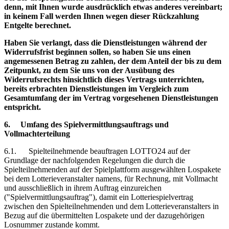
denn, mit Ihnen wurde ausdrücklich etwas anderes vereinbart;
in keinem Fall werden Ihnen wegen dieser Rückzahlung
Entgelte berechnet.
Haben Sie verlangt, dass die Dienstleistungen während der
Widerrufsfrist beginnen sollen, so haben Sie uns einen
angemessenen Betrag zu zahlen, der dem Anteil der bis zu dem
Zeitpunkt, zu dem Sie uns von der Ausübung des
Widerrufsrechts hinsichtlich dieses Vertrags unterrichten,
bereits erbrachten Dienstleistungen im Vergleich zum
Gesamtumfang der im Vertrag vorgesehenen Dienstleistungen
entspricht.
6.
Umfang des Spielvermittlungsauftrags und
Vollmachterteilung
6.1.
Spielteilnehmende beauftragen LOTTO24 auf der
Grundlage der nachfolgenden Regelungen die durch die
Spielteilnehmenden auf der Spielplattform ausgewählten Lospakete
bei dem Lotterieveranstalter namens, für Rechnung, mit Vollmacht
und ausschließlich in ihrem Auftrag einzureichen
("Spielvermittlungsauftrag"), damit ein Lotteriespielvertrag
zwischen den Spielteilnehmenden und dem Lotterieveranstalters in
Bezug auf die übermittelten Lospakete und der dazugehörigen
Losnummer zustande kommt.