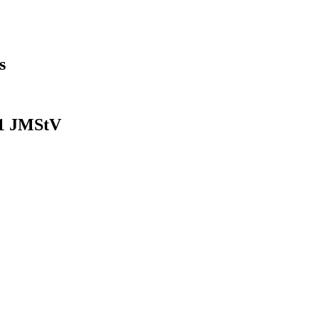
s
 1 JMStV