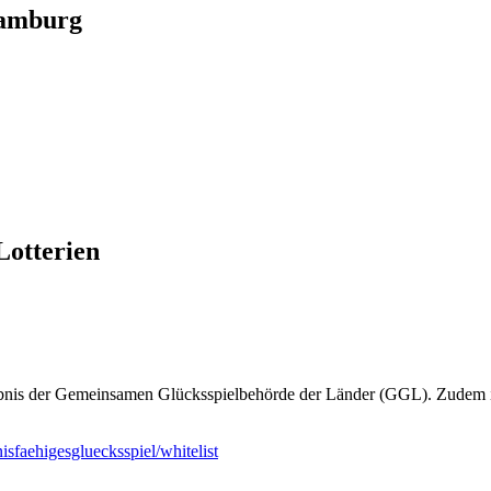
Hamburg
Lotterien
laubnis der Gemeinsamen Glücksspielbehörde der Länder (GGL). Zudem is
isfaehigesgluecksspiel/whitelist