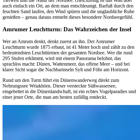
Tierwelt und die Natur der Nordsee. Gleichzeitig ist das Watt aber
auch einfach ein Ort, an dem man entschleunigt. Barfuß durch den
feuchten Sand laufen, den Wind spüren und die unglaubliche Ruhe
genießen – genau daraus entsteht dieses besondere
Nordseegefühl.
Amrumer Leuchtturm: Das Wahrzeichen der Insel
Wer an Amrum denkt, denkt zuerst an ihn. Der Amrumer
Leuchtturm wurde 1875 erbaut, ist 41 Meter hoch und zählt zu den
bedeutendsten Leuchttürmen der gesamten Nordsee. Wer die rund
295 Stufen erklimmt, wird mit einem Panorama belohnt, das
sprachlos macht: Dünen, Wattenmeer, das offene Meer – und bei
klarer Sicht sogar die Nachbarinseln Sylt und Föhr am Horizont.
Rund um den Turm führt ein Dünenwanderweg direkt zum
Nehrungssee Wriakhörn. Dieser versteckte Süßwassersee,
eingebettet in die Dünenlandschaft, ist ein echtes Vogelparadies und
einer jener Orte, die man am besten zufällig entdeckt.