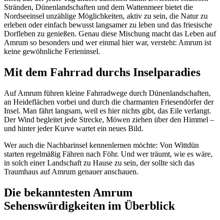
Stränden, Dünenlandschaften und dem Wattenmeer bietet die
Nordseeinsel unzählige Möglichkeiten, aktiv zu sein, die Natur zu
erleben oder einfach
bewusst langsamer zu leben
und das friesische
Dorfleben zu genießen. Genau diese Mischung macht das Leben auf
Amrum so
besonders und wer einmal hier war, versteht: Amrum ist
keine gewöhnliche Ferieninsel.
M
it dem Fahrrad durchs Inselparadies
Auf Amrum führen kleine Fahrradwege durch Dünenlandschaften,
an Heideflächen vorbei und durch die charmanten Friesendörfer der
Insel. Man fährt langsam, weil es hier nichts gibt, das Eile verlangt.
Der Wind begleitet jede Strecke, Möwen ziehen über den Himmel –
und hinter jeder Kurve wartet ein neues Bild.
Wer auch die Nachbarinsel kennenlernen möchte: Von Wittdün
starten regelmäßig Fähren nach Föhr. Und wer träumt, wie es wäre,
in solch einer Landschaft zu Hause zu sein, der sollte sich das
Traumhaus auf Amrum genauer anschauen.
Die bekanntesten Amrum
Sehenswürdigkeiten im Überblick