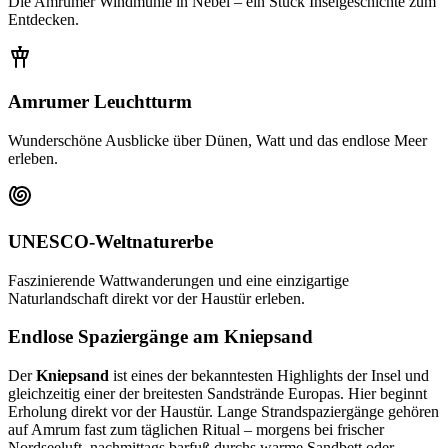
Die Amrumer Windmühle in Nebel – ein Stück Inselgeschichte zum
Entdecken.
Amrumer Leuchtturm
Wunderschöne Ausblicke über Dünen, Watt und das endlose Meer
erleben.
UNESCO-Weltnaturerbe
Faszinierende Wattwanderungen und eine einzigartige
Naturlandschaft direkt vor der Haustür erleben.
Endlose Spaziergänge am Kniepsand
Der
Kniepsand
ist eines der bekanntesten Highlights der Insel und
gleichzeitig einer der breitesten Sandstrände Europas. Hier beginnt
Erholung direkt vor der Haustür. Lange Strandspaziergänge gehören
auf Amrum fast zum täglichen Ritual – morgens bei frischer
Nordseeluft, nachmittags barfuß durchs warme Sandbett oder