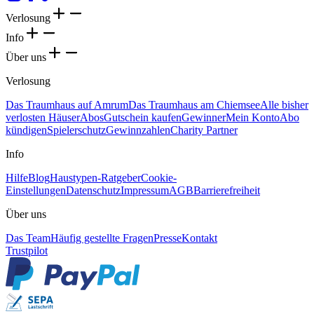
Verlosung
Info
Über uns
Verlosung
Das Traumhaus auf Amrum
Das Traumhaus am Chiemsee
Alle bisher
verlosten Häuser
Abos
Gutschein kaufen
Gewinner
Mein Konto
Abo
kündigen
Spielerschutz
Gewinnzahlen
Charity Partner
Info
Hilfe
Blog
Haustypen-Ratgeber
Cookie-
Einstellungen
Datenschutz
Impressum
AGB
Barrierefreiheit
Über uns
Das Team
Häufig gestellte Fragen
Presse
Kontakt
Trustpilot