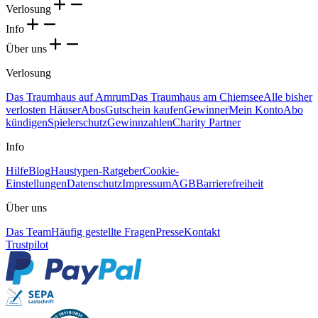
Verlosung
Info
Über uns
Verlosung
Das Traumhaus auf Amrum
Das Traumhaus am Chiemsee
Alle bisher
verlosten Häuser
Abos
Gutschein kaufen
Gewinner
Mein Konto
Abo
kündigen
Spielerschutz
Gewinnzahlen
Charity Partner
Info
Hilfe
Blog
Haustypen-Ratgeber
Cookie-
Einstellungen
Datenschutz
Impressum
AGB
Barrierefreiheit
Über uns
Das Team
Häufig gestellte Fragen
Presse
Kontakt
Trustpilot